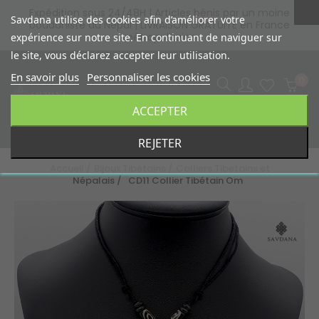
Expédition sous 24/48H
|
Articles bénis par un moine
Savdana utilise des cookies afin d’améliorer votre
bouddhiste au Népal
|
LIVRAISON GRATUITE en France
métropolitaine
expérience sur notre site. En continuant de naviguer sur
le site, vous déclarez accepter leur utilisation.
En savoir plus
Personnaliser les cookies
0
ACCEPTER
Basculer
☰
REJETER
la
navigation
Accueil
Bijoux Tibétains
Colliers Tibetains et
Népalais
CD11 Collier Tibétain Om