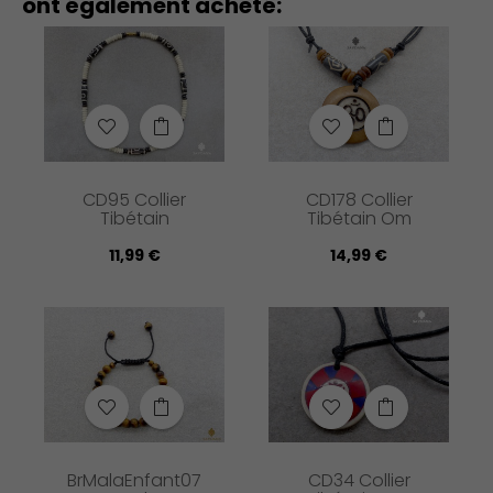
ont également acheté:
CD95 Collier
CD178 Collier
Tibétain
Tibétain Om
11,99 €
14,99 €
BrMalaEnfant07
CD34 Collier