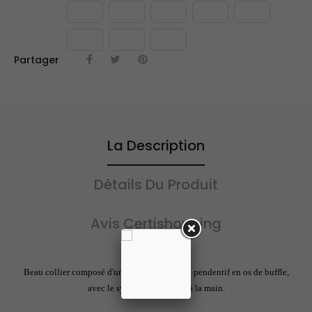
Partager
La Description
Détails Du Produit
Avis Certishopping
Beau collier composé d'un galon noir et d'un pendentif en os de buffle,
avec le symbole Om gravé à la main.